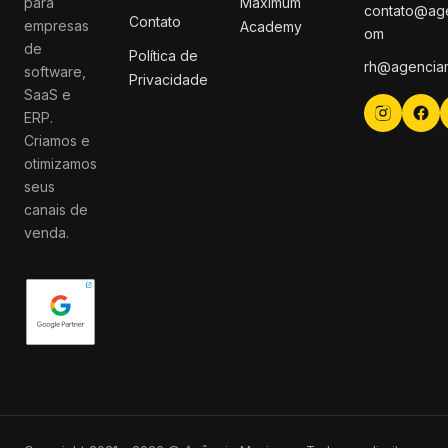
para
Maximum
contato@ag
Contato
empresas
Academy
om
de
Política de
rh@agencia
software,
Privacidade
SaaS e
ERP.
Criamos e
otimizamos
seus
canais de
venda.