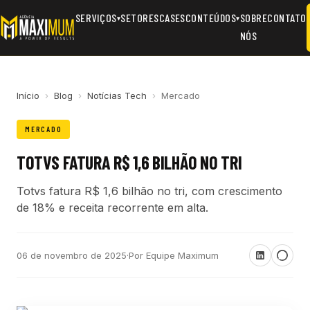
SERVIÇOS
SETORES
CASES
CONTEÚDOS
SOBRE
CONTATO
▾
▾
NÓS
Início
›
Blog
›
Notícias Tech
›
Mercado
MERCADO
TOTVS FATURA R$ 1,6 BILHÃO NO TRI
Totvs fatura R$ 1,6 bilhão no tri, com crescimento
de 18% e receita recorrente em alta.
06 de novembro de 2025
·
Por Equipe Maximum