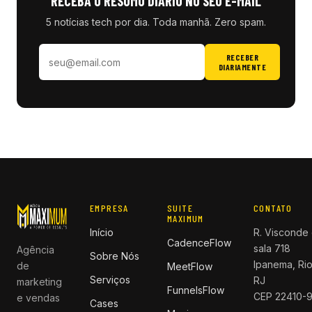
RECEBA O RESUMO DIÁRIO NO SEU E-MAIL
5 notícias tech por dia. Toda manhã. Zero spam.
RECEBER
DIARIAMENTE
EMPRESA
SUITE
CONTATO
MAXIMUM
Início
R. Visconde 
CadenceFlow
sala 718
Agência
Sobre Nós
Ipanema, Rio
de
MeetFlow
Serviços
RJ
marketing
FunnelsFlow
CEP 22410-
e vendas
Cases