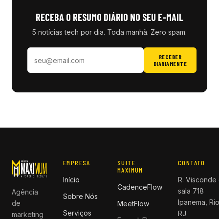
RECEBA O RESUMO DIÁRIO NO SEU E-MAIL
5 notícias tech por dia. Toda manhã. Zero spam.
RECEBER
DIARIAMENTE
EMPRESA
SUITE
CONTATO
MAXIMUM
Início
R. Visconde 
CadenceFlow
sala 718
Agência
Sobre Nós
Ipanema, Rio
de
MeetFlow
Serviços
RJ
marketing