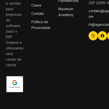
FunnelsFlow
CEP 22410-
e vendas
Cases
para
Maximum
contato@ag
Contato
empresas
Academy
om
de
Política de
rh@agencia
software,
Privacidade
SaaS e
ERP.
Criamos e
otimizamos
seus
canais de
venda.