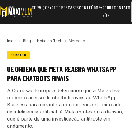
SERVIÇOS
SETORES
CASES
CONTEÚDOS
SOBRE
CONTATO
▾
▾
NÓS
Início
›
Blog
›
Notícias Tech
›
Mercado
MERCADO
UE ORDENA QUE META REABRA WHATSAPP
PARA CHATBOTS RIVAIS
A Comissão Europeia determinou que a Meta deve
reabrir o acesso de chatbots rivais ao WhatsApp
Business para garantir a concorrência no mercado
de inteligência artificial. A Meta contestou a decisão,
que é parte de uma investigação antitruste em
andamento.