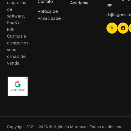
Contato
empresas
Academy
om
de
Política de
rh@agencia
software,
Privacidade
SaaS e
ERP.
Criamos e
otimizamos
seus
canais de
venda.
Copyright 2021 - 2026 © Agência Maximum. Todos os direitos