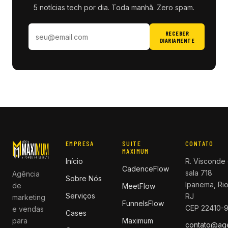
5 notícias tech por dia. Toda manhã. Zero spam.
RECEBER
DIARIAMENTE
EMPRESA
SUITE
CONTATO
MAXIMUM
Início
R. Visconde 
CadenceFlow
sala 718
Agência
Sobre Nós
Ipanema, Rio
de
MeetFlow
Serviços
RJ
marketing
FunnelsFlow
CEP 22410-
e vendas
Cases
para
Maximum
contato@ag