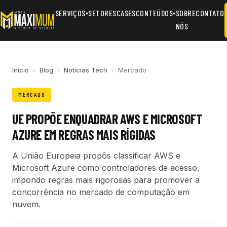
SERVIÇOS
SETORES
CASES
CONTEÚDOS
SOBRE
CONTATO
▾
▾
NÓS
Início
›
Blog
›
Notícias Tech
›
Mercado
MERCADO
UE PROPÕE ENQUADRAR AWS E MICROSOFT
AZURE EM REGRAS MAIS RÍGIDAS
A União Europeia propôs classificar AWS e
Microsoft Azure como controladores de acesso,
impondo regras mais rigorosas para promover a
concorrência no mercado de computação em
nuvem.