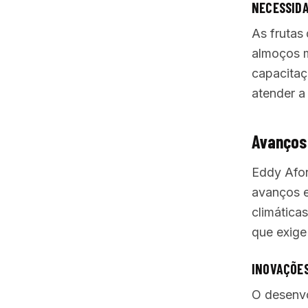
NECESSIDA
As frutas
almoços m
capacitaç
atender a
Avanços
Eddy Afon
avanços e
climática
que exige 
INOVAÇÕE
O desenvo