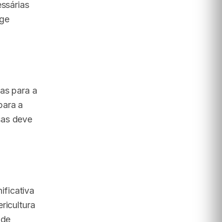
essárias
nge
as para a
para a
sas deve
ificativa
ricultura
 de