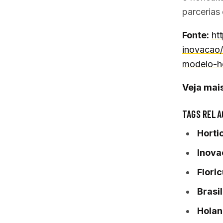
parcerias
Fonte:
ht
inovacao/
modelo-ho
Veja mais
TAGS RELA
Horti
Inova
Floric
Brasil
Hola