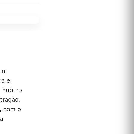
um
ra e
um hub no
stração,
a, com o
ia