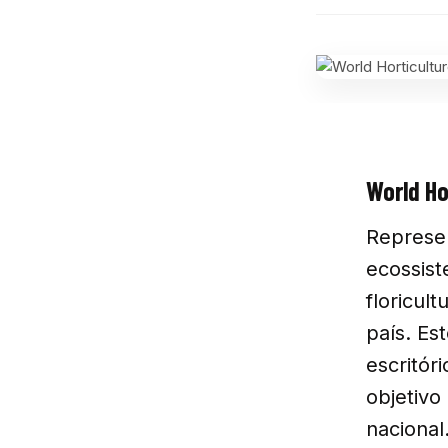
World Ho
Represe
ecossist
floricul
país. Es
escritór
objetivo
nacional