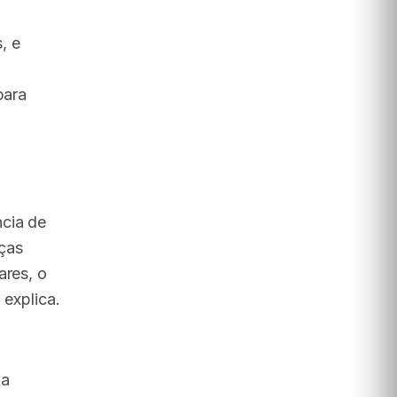
, e
para
ncia de
ças
ares, o
 explica.
ma