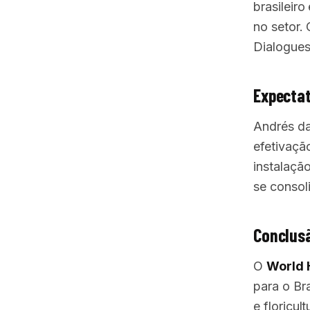
brasileir
no setor
Dialogues,
Expectat
Andrés da
efetivaçã
instalaçã
se consol
Conclus
O
World 
para o Br
e floricu