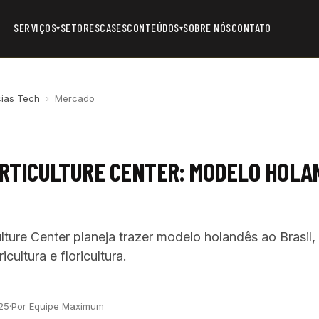
SERVIÇOS
SETORES
CASES
CONTEÚDOS
SOBRE NÓS
CONTATO
▾
▾
cias Tech
›
Mercado
RTICULTURE CENTER: MODELO HOLA
lture Center planeja trazer modelo holandês ao Brasil
cultura e floricultura.
25
·
Por Equipe Maximum