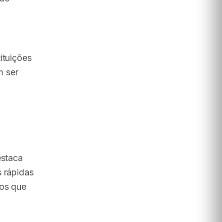
ituições
m ser
estaca
s rápidas
 os que