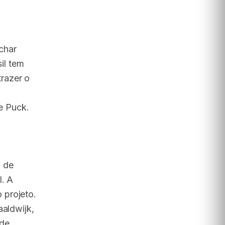
char
sil tem
razer o
se Puck.
o de
l. A
 projeto.
aaldwijk,
 de