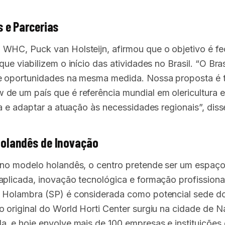
s e Parcerias
WHC, Puck van Holsteijn, afirmou que o objetivo é fe
que viabilizem o início das atividades no Brasil. “O Bra
e oportunidades na mesma medida. Nossa proposta é t
de um país que é referência mundial em olericultura e
ra e adaptar a atuação às necessidades regionais”, dis
Holandês de Inovação
 no modelo holandês, o centro pretende ser um espaç
aplicada, inovação tecnológica e formação profissiona
 Holambra (SP) é considerada como potencial sede do
o original do World Horti Center surgiu na cidade de N
a, e hoje envolve mais de 100 empresas e instituições