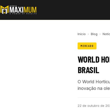
Início
›
Blog
›
Notí
MERCADO
WORLD HO
BRASIL
O World Horticu
inovação na oleri
22 de outubro de 20