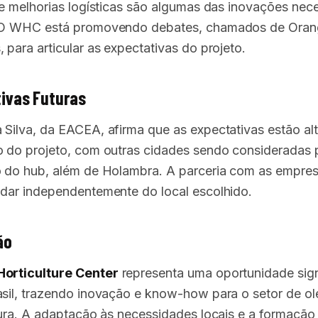
o e melhorias logísticas são algumas das inovações nec
. O WHC está promovendo debates, chamados de Ora
 para articular as expectativas do projeto.
ivas Futuras
 Silva, da EACEA, afirma que as expectativas estão alt
o do projeto, com outras cidades sendo consideradas 
o do hub, além de Holambra. A parceria com as empre
idar independentemente do local escolhido.
ão
Horticulture Center
representa uma oportunidade sign
asil, trazendo inovação e know-how para o setor de ole
ltura. A adaptação às necessidades locais e a formação