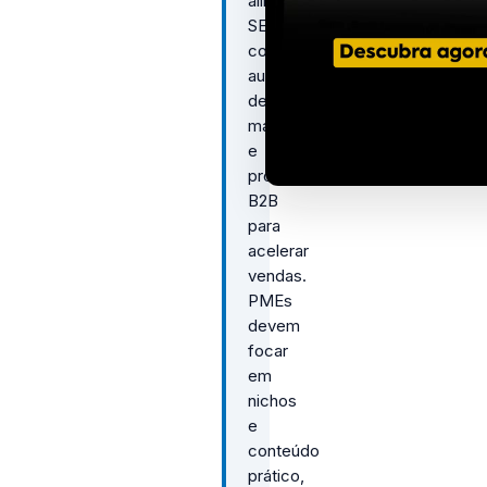
alinhar
SEO
com
automação
de
marketing
e
prospecção
B2B
para
acelerar
vendas.
PMEs
devem
focar
em
nichos
e
conteúdo
prático,