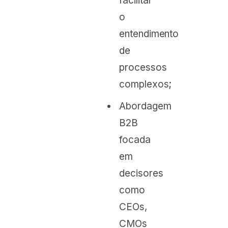
facilitar
o
entendimento
de
processos
complexos;
Abordagem
B2B
focada
em
decisores
como
CEOs,
CMOs