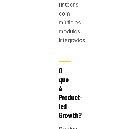
fintechs
com
múltiplos
módulos
integrados.
O
que
é
Product-
led
Growth?