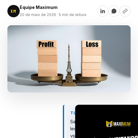
Equipe Maximum
EM
20 de maio de 2026
· 5 min de leitura
TL;DR
Sales-
led
vs