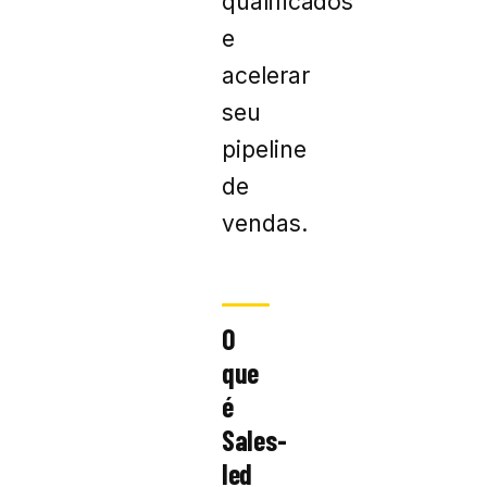
qualificados
e
acelerar
seu
pipeline
de
vendas.
O
que
é
Sales-
led