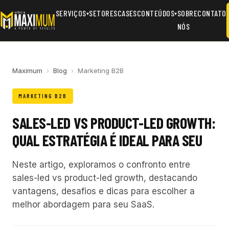
SERVIÇOS
SETORES
CASES
CONTEÚDOS
SOBRE
CONTATO
▾
▾
NÓS
Maximum
›
Blog
›
Marketing B2B
MARKETING B2B
SALES-LED VS PRODUCT-LED GROWTH:
QUAL ESTRATÉGIA É IDEAL PARA SEU
Neste artigo, exploramos o confronto entre
sales-led vs product-led growth, destacando
vantagens, desafios e dicas para escolher a
melhor abordagem para seu SaaS.