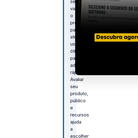
segunda
valoriza
o
produto
para
atrair
usuários,
ótima
para
adoção
rápida.
Avaliar
seu
produto,
público
e
recursos
ajuda
a
escolher