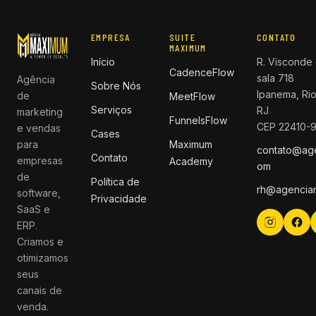
EMPRESA
SUITE
CONTATO
MAXIMUM
Início
R. Visconde 
CadenceFlow
sala 718
Agência
Sobre Nós
Ipanema, Rio
de
MeetFlow
Serviços
RJ
marketing
FunnelsFlow
CEP 22410-
e vendas
Cases
para
Maximum
contato@ag
Contato
empresas
Academy
om
de
Política de
rh@agencia
software,
Privacidade
SaaS e
ERP.
Criamos e
otimizamos
seus
canais de
venda.