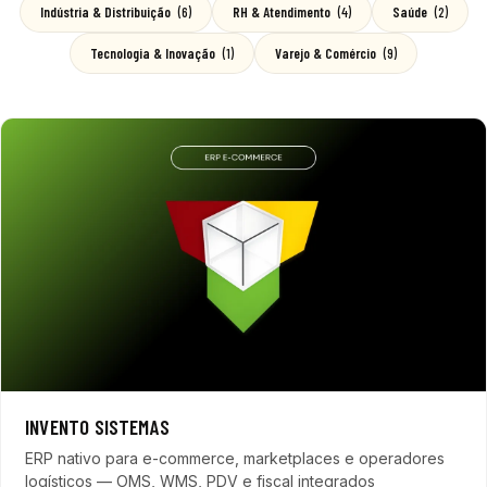
Indústria & Distribuição
(6)
RH & Atendimento
(4)
Saúde
(2)
Tecnologia & Inovação
(1)
Varejo & Comércio
(9)
INVENTO SISTEMAS
ERP nativo para e-commerce, marketplaces e operadores
logísticos — OMS, WMS, PDV e fiscal integrados