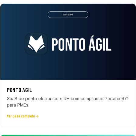
PONTO AGIL
SaaS de ponto eletronico e RH com compliance Portaria 671
para PMEs
Ver case completo