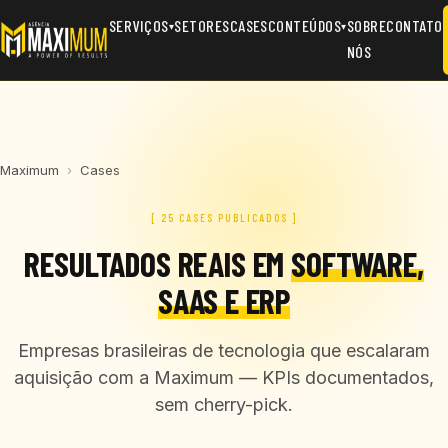
SERVIÇOS
SETORES
CASES
CONTEÚDOS
SOBRE
CONTATO
▾
▾
NÓS
Cases da Agência Maximum:
A Agência Maximum publicou 25 ca
Maximum
›
Cases
[ 25 CASES PUBLICADOS ]
RESULTADOS REAIS EM
SOFTWARE,
SAAS E ERP
Empresas brasileiras de tecnologia que escalaram
aquisição com a Maximum — KPIs documentados,
sem cherry-pick.