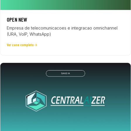
OPEN NEW
Empresa de telecomunicacoes e integracao omnichannel
(URA, VoIP, WhatsApp)
Ver case completo