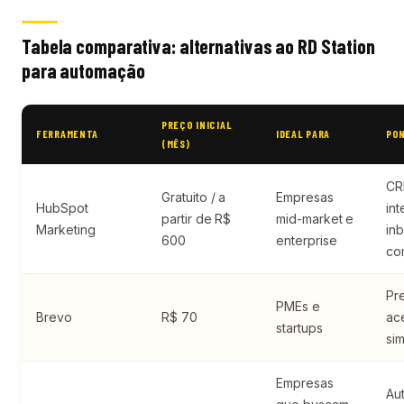
Tabela comparativa: alternativas ao RD Station
para automação
PREÇO INICIAL
FERRAMENTA
IDEAL PARA
PO
(MÊS)
C
Gratuito / a
Empresas
HubSpot
in
partir de R$
mid-market e
Marketing
in
600
enterprise
co
Pr
PMEs e
Brevo
R$ 70
ac
startups
si
Empresas
Au