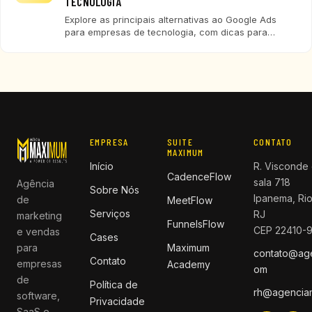
TECNOLOGIA
Explore as principais alternativas ao Google Ads
para empresas de tecnologia, com dicas para
escolher a melhor plataforma e maximizar
resultados em marketing digital.
EMPRESA
SUITE
CONTATO
MAXIMUM
Início
R. Visconde 
CadenceFlow
sala 718
Agência
Sobre Nós
Ipanema, Rio
de
MeetFlow
Serviços
RJ
marketing
FunnelsFlow
CEP 22410-
e vendas
Cases
para
Maximum
contato@ag
Contato
empresas
Academy
om
de
Política de
rh@agencia
software,
Privacidade
SaaS e