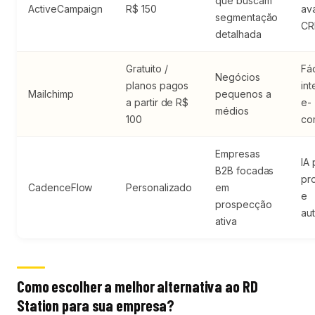
que buscam
ActiveCampaign
R$ 150
av
segmentação
CR
detalhada
Gratuito /
Fác
Negócios
planos pagos
in
Mailchimp
pequenos a
a partir de R$
e-
médios
100
co
Empresas
IA 
B2B focadas
pr
CadenceFlow
Personalizado
em
e
prospecção
au
ativa
Como escolher a melhor alternativa ao RD
Station para sua empresa?