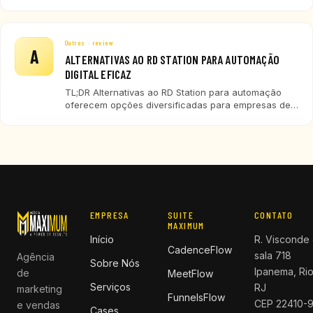
comparativa e recomendações para empresas de
tecnologia, SaaS e ERP.
Outros · review
A
ALTERNATIVAS AO RD STATION PARA AUTOMAÇÃO
DIGITAL EFICAZ
TL;DR Alternativas ao RD Station para automação
oferecem opções diversificadas para empresas de
tecnologia em 2026. HubSpot, Brevo,
ActiveCampaign, Mailchimp e CadenceFlow são
destaques, cada um com características próprias
para diferentes portes e necessidades. Avaliar
custo, integração e recursos
EMPRESA
SUITE
CONTATO
MAXIMUM
Início
R. Visconde 
CadenceFlow
sala 718
Agência
Sobre Nós
Ipanema, Rio
de
MeetFlow
Serviços
RJ
marketing
FunnelsFlow
CEP 22410-
e vendas
Cases