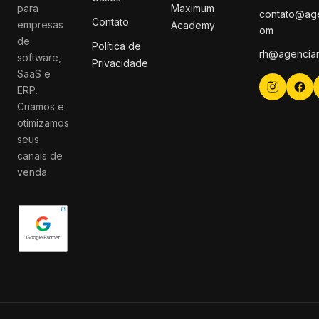
para
Maximum
contato@ag
Contato
empresas
Academy
om
de
Política de
rh@agencia
software,
Privacidade
SaaS e
ERP.
Criamos e
otimizamos
seus
canais de
venda.