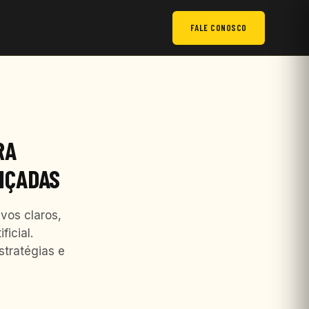
FALE CONOSCO
RA
NÇADAS
vos claros,
icial.
stratégias e