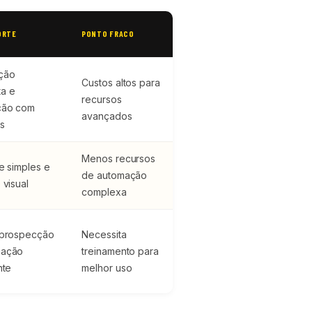
ORTE
PONTO FRACO
ção
Custos altos para
a e
recursos
ção com
avançados
s
Menos recursos
ce simples e
de automação
 visual
complexa
 prospecção
Necessita
mação
treinamento para
nte
melhor uso