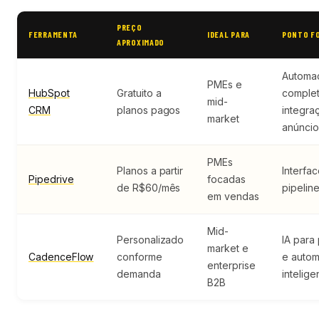
PREÇO
FERRAMENTA
IDEAL PARA
PONTO F
APROXIMADO
Automa
PMEs e
HubSpot
Gratuito a
complet
mid-
CRM
planos pagos
integra
market
anúncio
PMEs
Planos a partir
Interfa
Pipedrive
focadas
de R$60/mês
pipeline
em vendas
Mid-
Personalizado
IA para
market e
CadenceFlow
conforme
e auto
enterprise
demanda
intelige
B2B