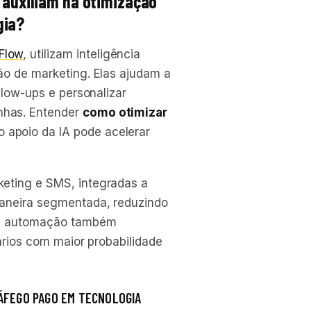
l auxiliam na otimização
gia?
Flow
, utilizam inteligência
ão de marketing. Elas ajudam a
llow-ups e personalizar
nhas. Entender
como otimizar
 apoio da IA pode acelerar
keting e SMS, integradas a
maneira segmentada, reduzindo
. A automação também
uários com maior probabilidade
ÁFEGO PAGO EM TECNOLOGIA