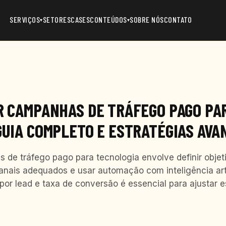
SERVIÇOS
SETORES
CASES
CONTEÚDOS
SOBRE NÓS
CONTATO
▾
▾
R CAMPANHAS DE TRÁFEGO PAGO PA
GUIA COMPLETO E ESTRATÉGIAS AVA
de tráfego pago para tecnologia envolve definir objeti
nais adequados e usar automação com inteligência artif
or lead e taxa de conversão é essencial para ajustar e