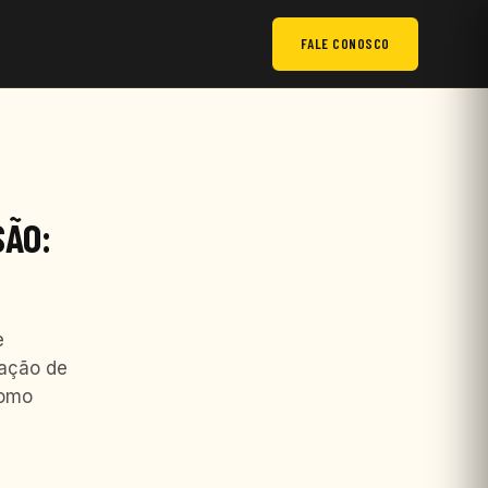
FALE CONOSCO
SÃO:
e
iação de
como