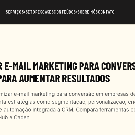
SERVIÇOS
SETORES
CASES
CONTEÚDOS
SOBRE NÓS
CONTATO
▾
▾
R E-MAIL MARKETING PARA CONVER
PARA AUMENTAR RESULTADOS
imizar e-mail marketing para conversão em empresas d
nta estratégias como segmentação, personalização, cr
B e automação integrada a CRM. Compara ferramentas 
 Hub e Caden