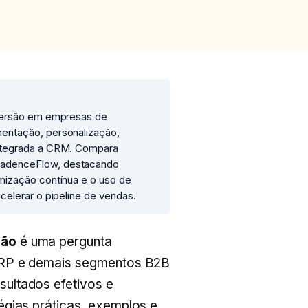
nversão em empresas de
entação, personalização,
integrada a CRM. Compara
CadenceFlow, destacando
mização contínua e o uso de
celerar o pipeline de vendas.
são
é uma pergunta
 ERP e demais segmentos B2B
ultados efetivos e
égias práticas, exemplos e