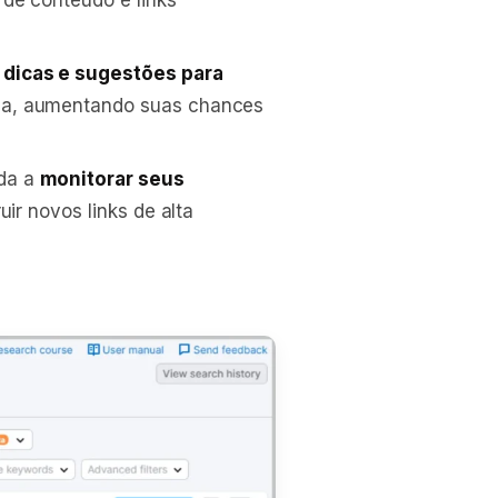
 de conteúdo e links
e
dicas e sugestões para
ca, aumentando suas chances
da a
monitorar seus
uir novos links de alta