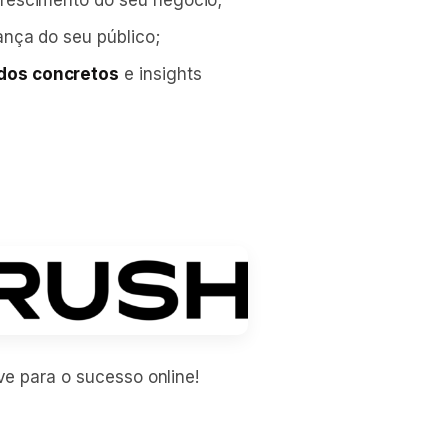
crescimento do seu negócio;
ança do seu público;
dos concretos
e insights
e para o sucesso online!