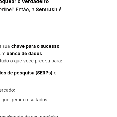
oquear o verdadeiro
online? Então, a
Semrush
é
a sua
chave para o sucesso
 um
banco de dados
tudo o que você precisa para:
dos de pesquisa (SERPs)
e
ercado;
s
que geram resultados