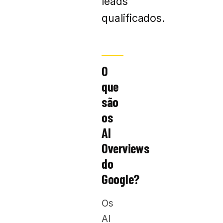
leads
qualificados.
O
que
são
os
AI
Overviews
do
Google?
Os
AI