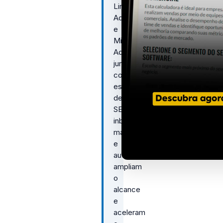
LinkedIn
Ads
e
Microsoft
Ads,
juntamente
com
estratégias
de
SEO,
inbound
marketing
e
automação,
ampliam
o
alcance
e
aceleram