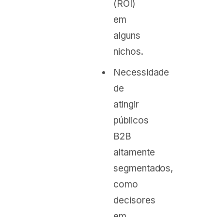
(ROI)
em
alguns
nichos.
Necessidade
de
atingir
públicos
B2B
altamente
segmentados,
como
decisores
em