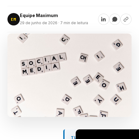
Equipe Maximum
EM
29 de junho de 2026
· 7 min de leitura
TL;DR