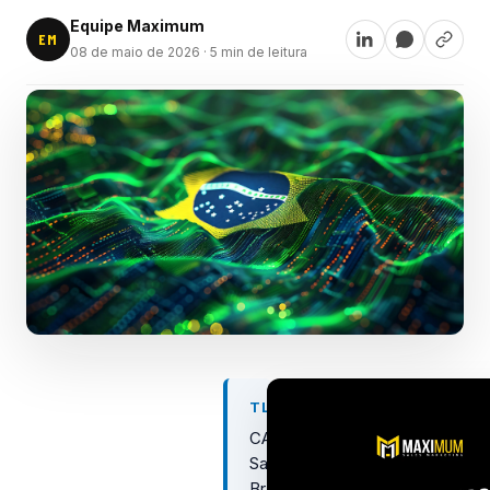
Equipe Maximum
EM
08 de maio de 2026
· 5 min de leitura
TL;DR
CAC
SaaS
Brasil