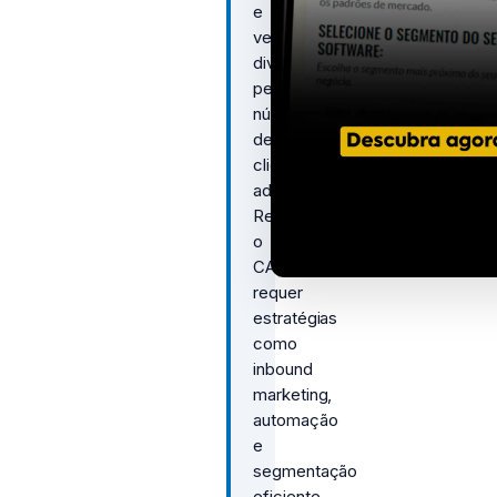
e
vendas
divididos
pelo
número
de
clientes
adquiridos.
Reduzir
o
CAC
requer
estratégias
como
inbound
marketing,
automação
e
segmentação
eficiente.