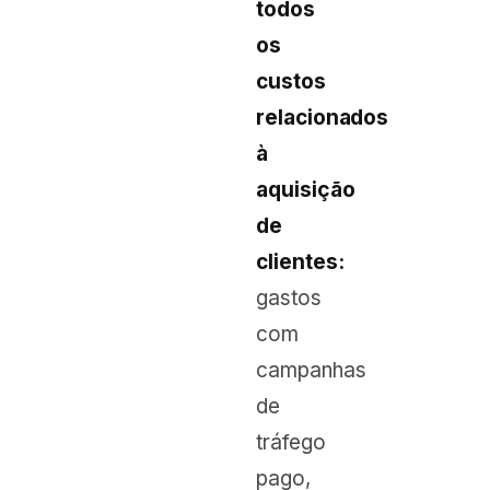
todos
os
custos
relacionados
à
aquisição
de
clientes:
gastos
com
campanhas
de
tráfego
pago,