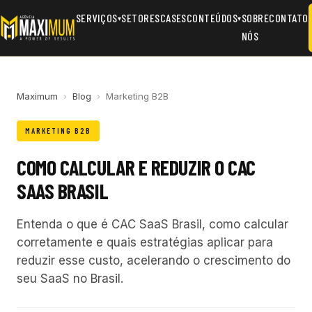
SERVIÇOS
SETORES
CASES
CONTEÚDOS
SOBRE
CONTATO
▾
▾
NÓS
Maximum
›
Blog
›
Marketing B2B
MARKETING B2B
COMO CALCULAR E REDUZIR O CAC
SAAS BRASIL
Entenda o que é CAC SaaS Brasil, como calcular
corretamente e quais estratégias aplicar para
reduzir esse custo, acelerando o crescimento do
seu SaaS no Brasil.