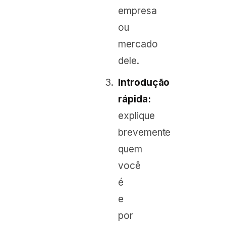
empresa
ou
mercado
dele.
Introdução
rápida:
explique
brevemente
quem
você
é
e
por