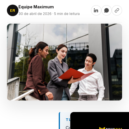
Equipe Maximum
EM
30 de abril de 2026
· 5 min de leitura
TL;DR
Cold