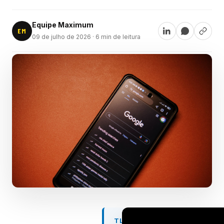
Equipe Maximum
EM
09 de julho de 2026
· 6 min de leitura
TL;DR