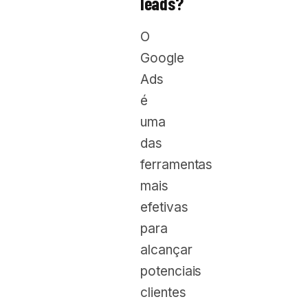
leads?
O
Google
Ads
é
uma
das
ferramentas
mais
efetivas
para
alcançar
potenciais
clientes