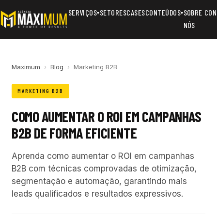
SERVIÇOS
SETORES
CASES
CONTEÚDOS
SOBRE
CON
▾
▾
NÓS
Maximum
›
Blog
›
Marketing B2B
MARKETING B2B
COMO AUMENTAR O ROI EM CAMPANHAS
B2B DE FORMA EFICIENTE
Aprenda como aumentar o ROI em campanhas
B2B com técnicas comprovadas de otimização,
segmentação e automação, garantindo mais
leads qualificados e resultados expressivos.