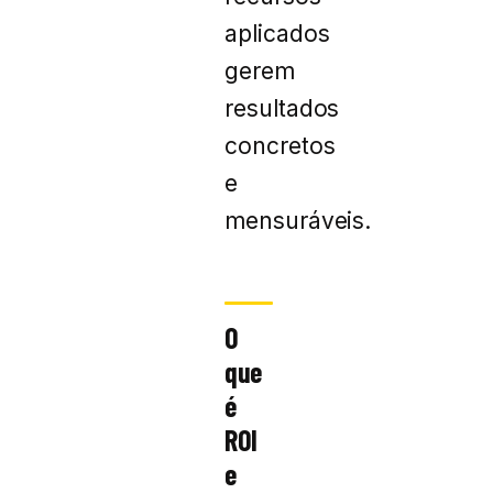
aplicados
gerem
resultados
concretos
e
mensuráveis.
O
que
é
ROI
e