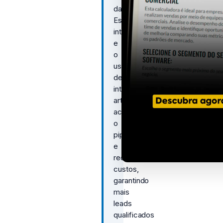
dados.
Estratégias
integradas
e
o
uso
de
inteligência
artificial
aceleram
o
pipeline
e
reduzem
custos,
garantindo
mais
leads
qualificados