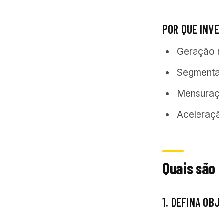
POR QUE INV
Geração r
Segmentaç
Mensuraçã
Aceleraçã
Quais são
1. DEFINA OB