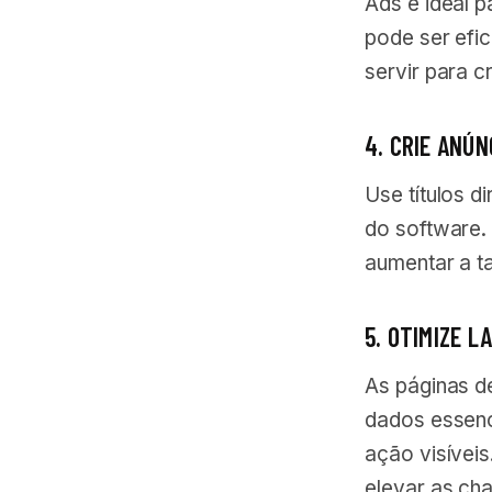
Ads é ideal p
pode ser efi
servir para c
4. CRIE ANÚ
Use títulos d
do software. 
aumentar a t
5. OTIMIZE 
As páginas d
dados essenci
ação visívei
elevar as ch