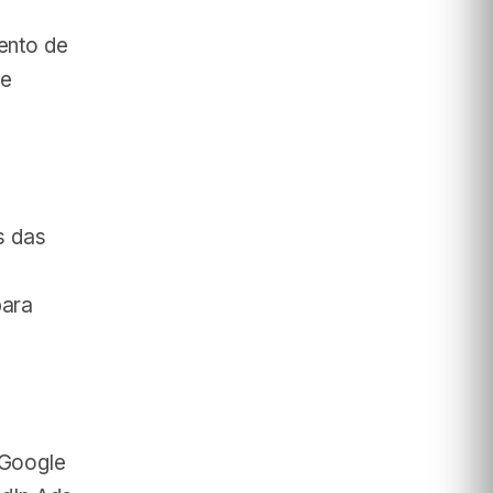
ento de
 e
s das
para
 Google