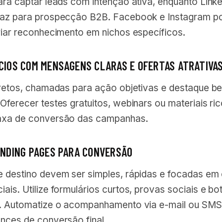
ara captar leads com intenção ativa, enquanto Link
caz para prospecção B2B. Facebook e Instagram 
riar reconhecimento em nichos específicos.
NCIOS COM MENSAGENS CLARAS E OFERTAS ATRATIVA
iretos, chamadas para ação objetivas e destaque be
Oferecer testes gratuitos, webinars ou materiais ri
axa de conversão das campanhas.
LANDING PAGES PARA CONVERSÃO
e destino devem ser simples, rápidas e focadas em
ais. Utilize formulários curtos, provas sociais e b
s. Automatize o acompanhamento via e-mail ou SMS
ances de conversão final.