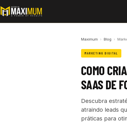
Maximum
›
Blog
›
Marke
MARKETING DIGITAL
COMO CRI
SAAS DE F
Descubra estraté
atraindo leads qu
práticas para oti