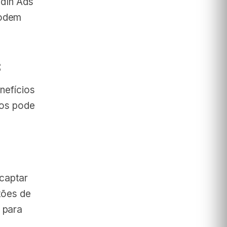
edIn Ads
podem
S
nefícios
cos pode
 captar
otões de
 para