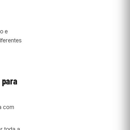
o e
iferentes
 para
ba com
r toda a