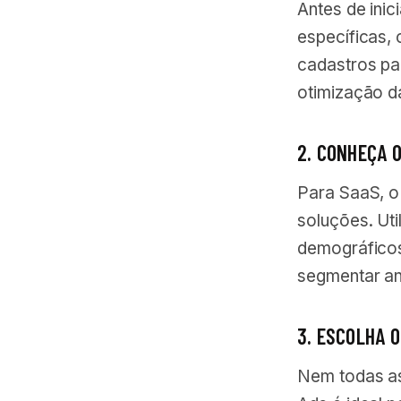
Antes de inic
específicas,
cadastros par
otimização 
2. CONHEÇA 
Para SaaS, o 
soluções. Ut
demográficos
segmentar an
3. ESCOLHA 
Nem todas as