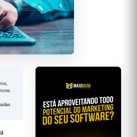
ros,
ncios
iadas
a