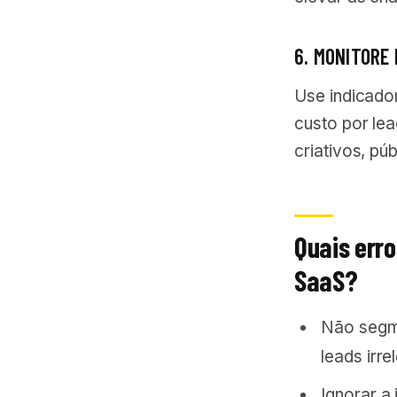
6. MONITORE
Use indicado
custo por lea
criativos, pú
Quais err
SaaS?
Não segme
leads irre
Ignorar a