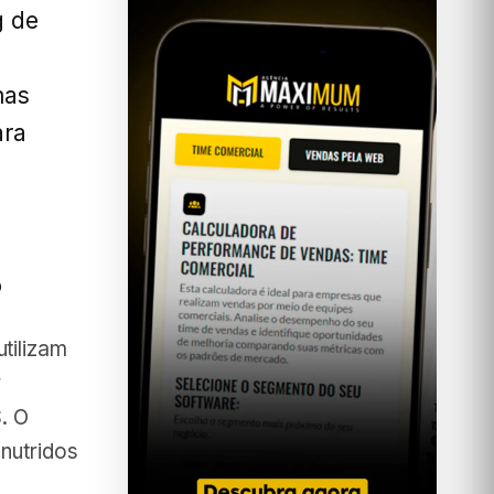
g de
mas
ara
?
tilizam
r
. O
nutridos