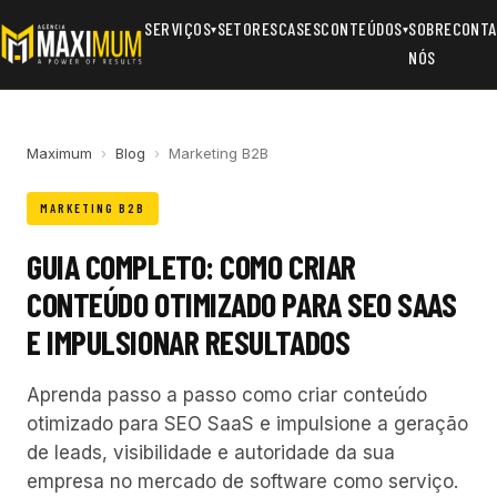
SERVIÇOS
SETORES
CASES
CONTEÚDOS
SOBRE
CONTA
▾
▾
NÓS
Maximum
›
Blog
›
Marketing B2B
MARKETING B2B
GUIA COMPLETO: COMO CRIAR
CONTEÚDO OTIMIZADO PARA SEO SAAS
E IMPULSIONAR RESULTADOS
Aprenda passo a passo como criar conteúdo
otimizado para SEO SaaS e impulsione a geração
de leads, visibilidade e autoridade da sua
empresa no mercado de software como serviço.