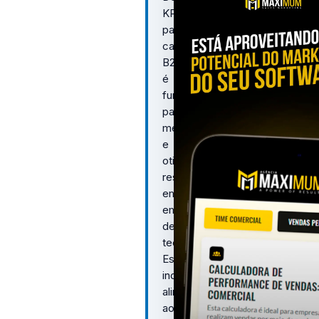
KPIs
para
campanhas
B2B
é
fundamental
para
medir
e
otimizar
resultados
em
empresas
de
tecnologia.
Escolher
indicadores
alinhados
aos