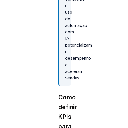
e
uso
de
automação
com
IA
potencializam
o
desempenho
e
aceleram
vendas.
Como
definir
KPIs
para