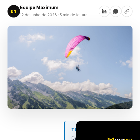
Equipe Maximum
EM
12 de junho de 2026
· 5 min de leitura
TL;DR
Definir