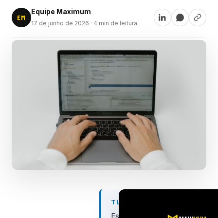
Equipe Maximum
EM
17 de junho de 2026
· 4 min de leitura
TL;DR
Escolher