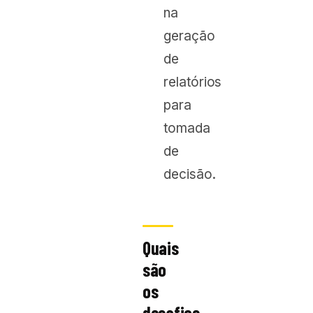
na
geração
de
relatórios
para
tomada
de
decisão.
Quais
são
os
desafios