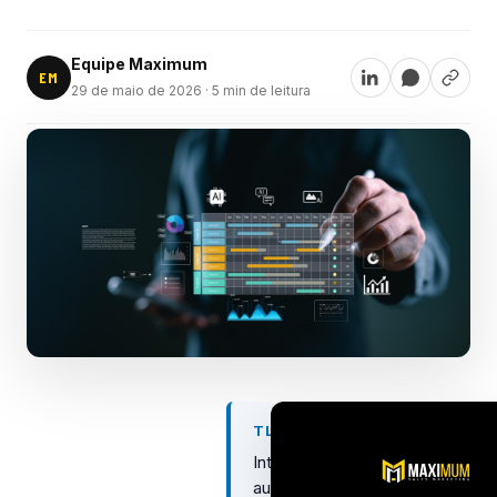
Equipe Maximum
EM
29 de maio de 2026
· 5 min de leitura
TL;DR
Integrar
automação