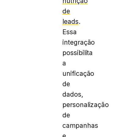
nutrição
de
leads
.
Essa
integração
possibilita
a
unificação
de
dados,
personalização
de
campanhas
e