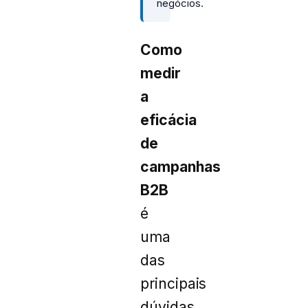
negócios.
Como
medir
a
eficácia
de
campanhas
B2B
é
uma
das
principais
dúvidas