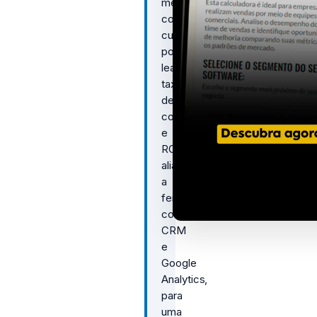
métricas
como
custo
por
lead,
taxa
de
conversão
e
ROI,
aliados
a
ferramentas
como
CRM
e
Google
Analytics,
para
uma