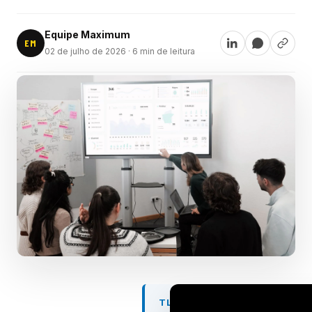
Equipe Maximum
EM
02 de julho de 2026
· 6 min de leitura
TL;DR