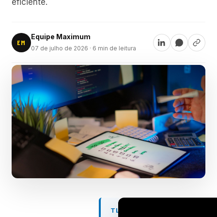
eficiente.
Equipe Maximum
EM
07 de julho de 2026
· 6 min de leitura
TL;DR