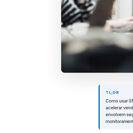
TL;DR
Como usar SM
acelerar ven
envolvem seg
monitorament