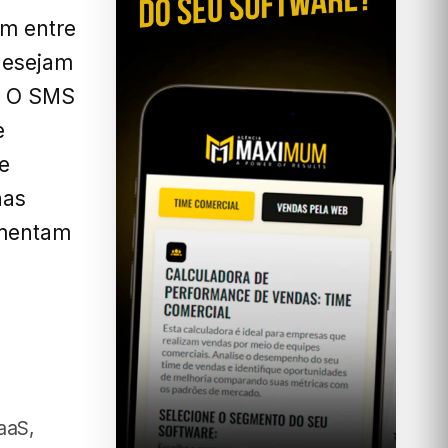
m entre
desejam
s. O SMS
e
e
has
umentam
aaS,