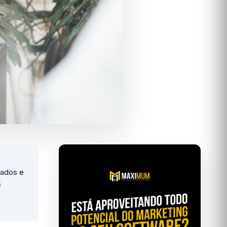
cados e
s