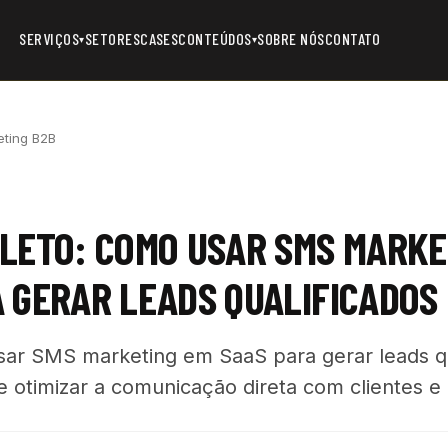
SERVIÇOS
SETORES
CASES
CONTEÚDOS
SOBRE NÓS
CONTATO
▾
▾
eting B2B
LETO: COMO USAR SMS MARKE
 GERAR LEADS QUALIFICADOS
ar SMS marketing em SaaS para gerar leads qu
e otimizar a comunicação direta com clientes e