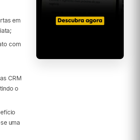
rtas em
iata;
ato com
emas CRM
tindo o
efício
-se uma