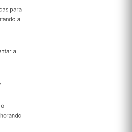
cas para
ntando a
ntar a
e
 o
elhorando