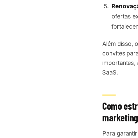
Renovaçã
ofertas e
fortalece
Além disso, 
convites para
importantes, 
SaaS.
Como estr
marketin
Para garanti