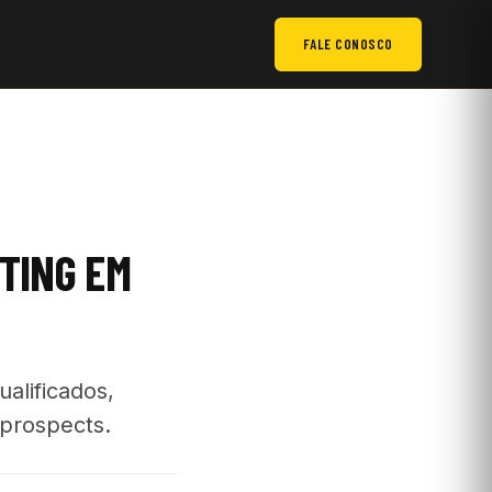
FALE CONOSCO
TING EM
alificados,
 prospects.