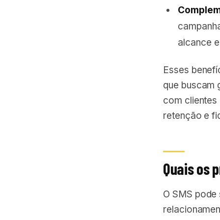
Compleme
campanhas
alcance e
Esses benefí
que buscam g
com clientes
retenção e fi
Quais os 
O SMS pode s
relacioname