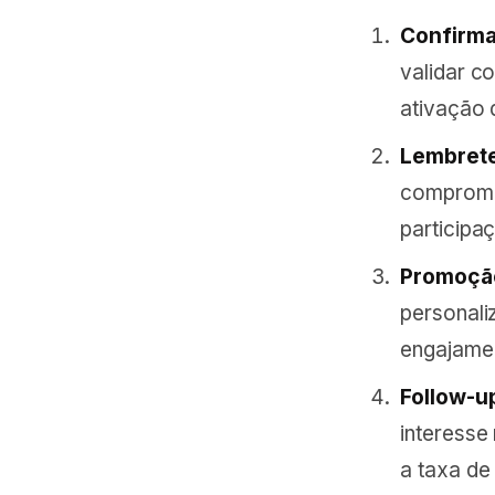
Confirma
validar c
ativação 
Lembrete
compromi
participa
Promoção
personali
engajamen
Follow-up
interesse
a taxa de