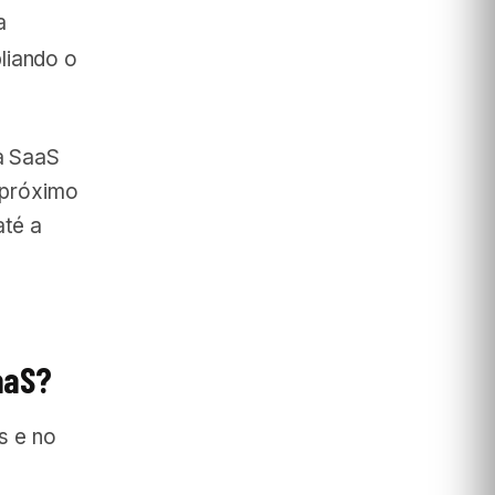
a
liando o
a SaaS
 próximo
até a
aaS?
s e no