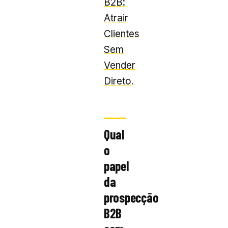
B2B:
Atrair
Clientes
Sem
Vender
Direto
.
Qual
o
papel
da
prospecção
B2B