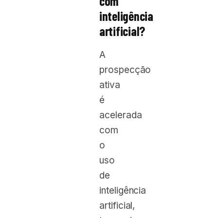
com
inteligência
artificial?
A
prospecção
ativa
é
acelerada
com
o
uso
de
inteligência
artificial,