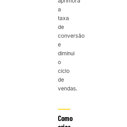
aprimora
a
taxa
de
conversão
e
diminui
o
ciclo
de
vendas.
Como
criar