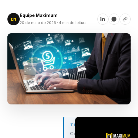
Equipe Maximum
EM
20 de maio de 2026
· 4 min de leitura
TL;DR
Como