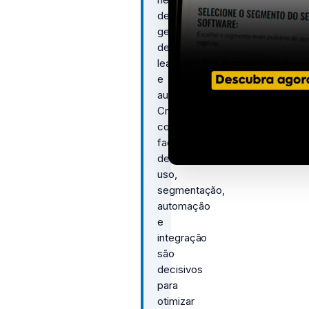
de
geração
de
leads
e
automação.
Critérios
como
facilidade
de
uso,
segmentação,
automação
e
integração
são
decisivos
para
otimizar