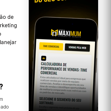
ção de
rketing
o
lanejar
B?
um
rcado