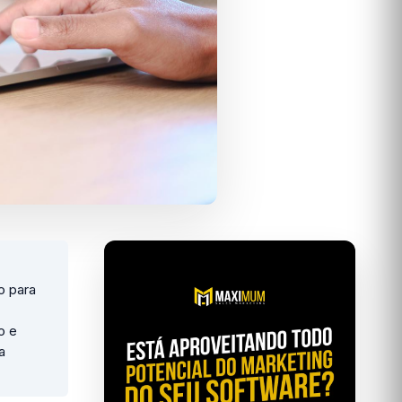
o para
o e
a