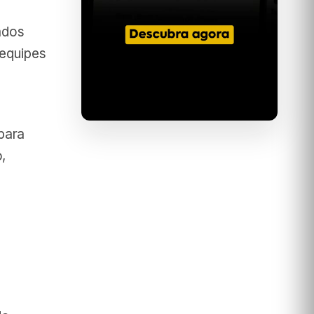
cados
 equipes
a
para
,