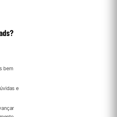
eads?
as bem
úvidas e
vançar
amento.