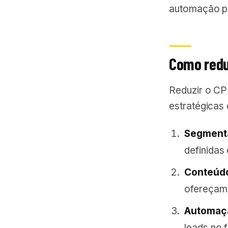
automação pa
Como redu
Reduzir o C
estratégicas 
Segmenta
definidas
Conteúdo
ofereçam 
Automaçã
leads no 