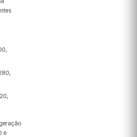
da
entes
00,
280,
20,
 geração
O e