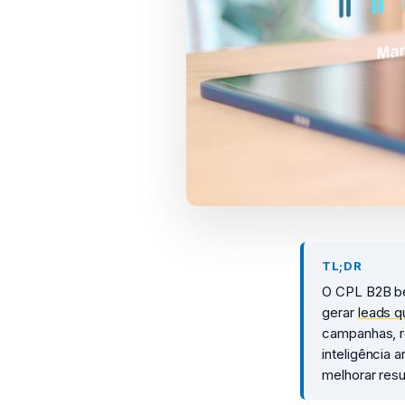
TL;DR
O CPL B2B be
gerar
leads q
campanhas, r
inteligência 
melhorar res