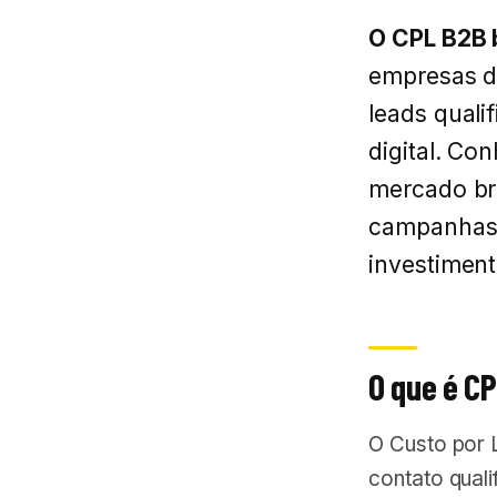
O CPL B2B
empresas d
leads quali
digital. Co
mercado bra
campanhas 
investiment
O que é CP
O Custo por 
contato qual