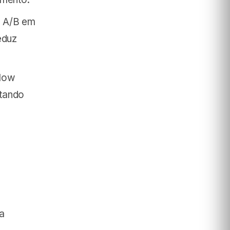
s A/B em
eduz
low
ctando
a