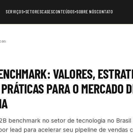
SERVIÇOS
SETORES
CASES
CONTEÚDOS
SOBRE NÓS
CONTATO
▾
▾
cas
ENCHMARK: VALORES, ESTRAT
PRÁTICAS PARA O MERCADO D
IA
B benchmark no setor de tecnologia no Brasil
 por lead para acelerar seu pipeline de vendas 