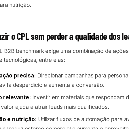
ra nutrição.
zir o CPL sem perder a qualidade dos l
PL B2B benchmark exige uma combinação de ações
e tecnológicas, entre elas:
ção precisa:
Direcionar campanhas para person
 evita desperdício e aumenta a conversão.
 relevante:
Investir em materiais que respondam d
valor ajuda a atrair leads mais qualificados.
o e nutrição:
Utilizar fluxos de automação para a
funil reduz esforço comercial e aumenta o aproveit