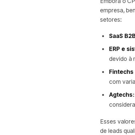
Embora o CPL
empresa, ben
setores:
SaaS B2B
ERP e si
devido à 
Fintechs 
com varia
Agtechs:
considera
Esses valore
de leads qual