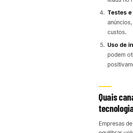
Testes e
anúncios,
custos.
Uso de int
podem oti
positivam
Quais can
tecnologi
Empresas de 
equilibrar vo