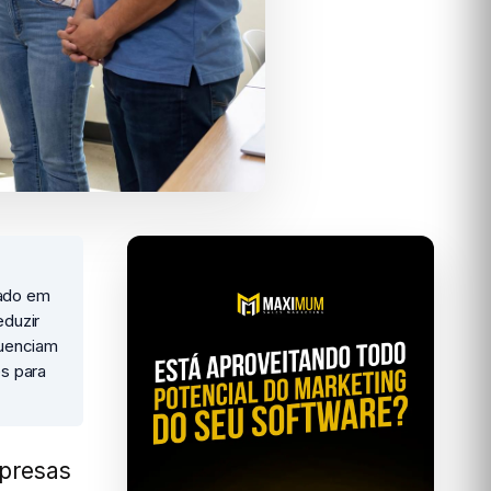
cado em
eduzir
luenciam
s para
presas