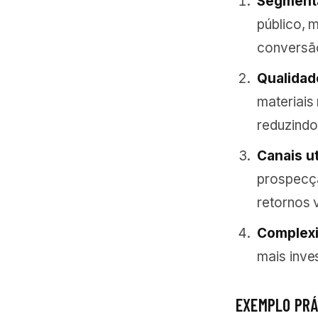
Segmenta
público, 
conversã
Qualidad
materiais
reduzindo 
Canais ut
prospecçã
retornos 
Complexi
mais inve
EXEMPLO PRÁ