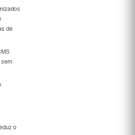
mizados
e
as de
 SMS
o sem
o
reduz o