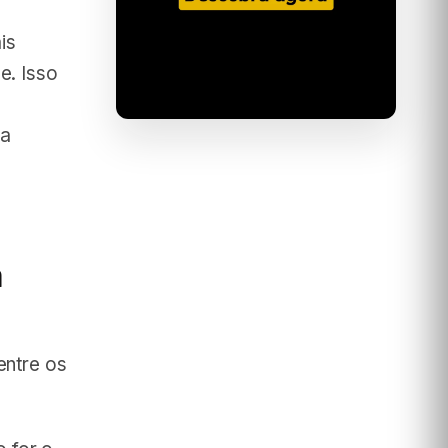
is
e. Isso
da
m
entre os