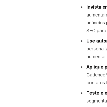
Invista e
aumentam 
anúncios 
SEO para 
Use auto
personali
aumentar 
Aplique 
CadenceFl
contatos 
Teste e 
segmentaç