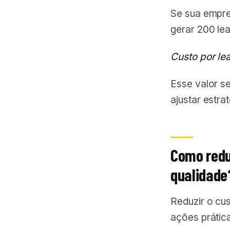
Se sua empre
gerar 200 lea
Custo por le
Esse valor s
ajustar estra
Como redu
qualidade
Reduzir o cu
ações prática