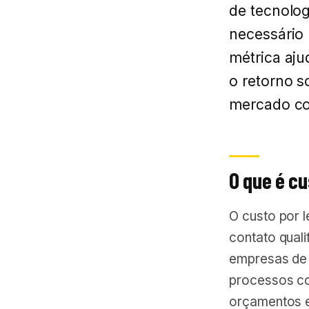
de tecnolog
necessário 
métrica aj
o retorno s
mercado com
O que é cu
O custo por 
contato quali
empresas de 
processos co
orçamentos e