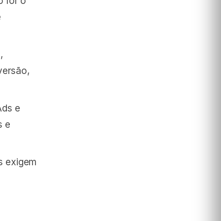
 for o
e
,
versão,
Ads e
s e
s exigem