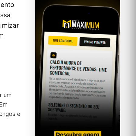
mento
Essa
imizar
um
ar um
 Em
longos e