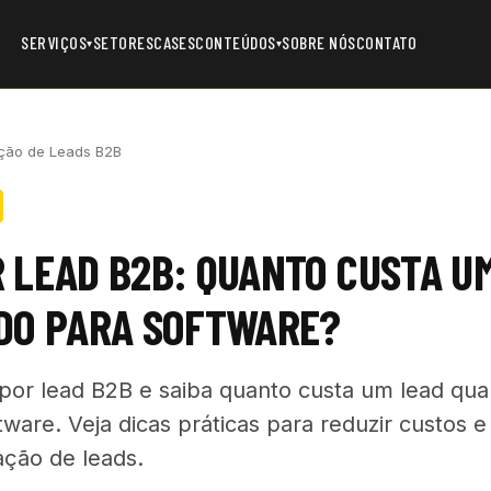
SERVIÇOS
SETORES
CASES
CONTEÚDOS
SOBRE NÓS
CONTATO
▾
▾
ção de Leads B2B
 LEAD B2B: QUANTO CUSTA U
ADO PARA SOFTWARE?
por lead B2B e saiba quanto custa um lead qual
ware. Veja dicas práticas para reduzir custos 
ação de leads.