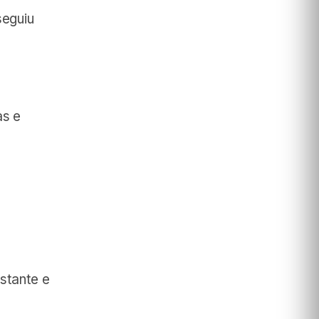
seguiu
as e
stante e