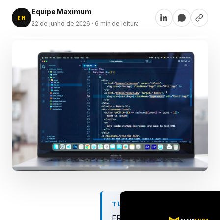
Equipe Maximum
EM
22 de junho de 2026
· 6 min de leitura
TL;DR
ERP