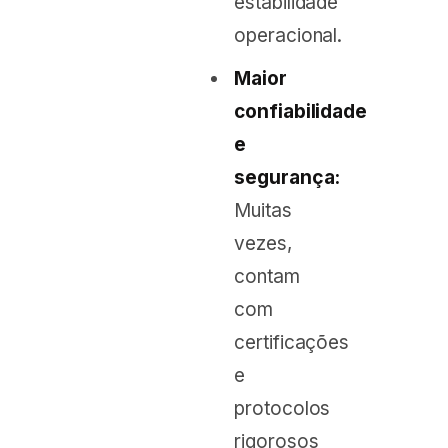
estabilidade
operacional.
Maior
confiabilidade
e
segurança:
Muitas
vezes,
contam
com
certificações
e
protocolos
rigorosos