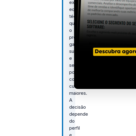
exige
equipe
técnica
qualificada;
o
proprietário
garante
suporte
e
segurança,
porém
com
custos
maiores.
A
decisão
depende
do
perfil
e