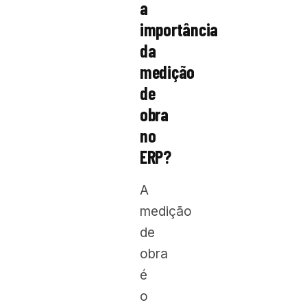
a
importância
da
medição
de
obra
no
ERP?
A
medição
de
obra
é
o