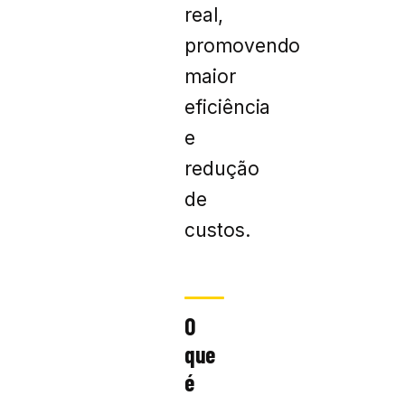
real,
promovendo
maior
eficiência
e
redução
de
custos.
O
que
é