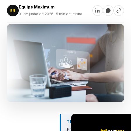
Equipe Maximum
EM
01 de junho de 2026
· 5 min de leitura
TL;DR
ERP