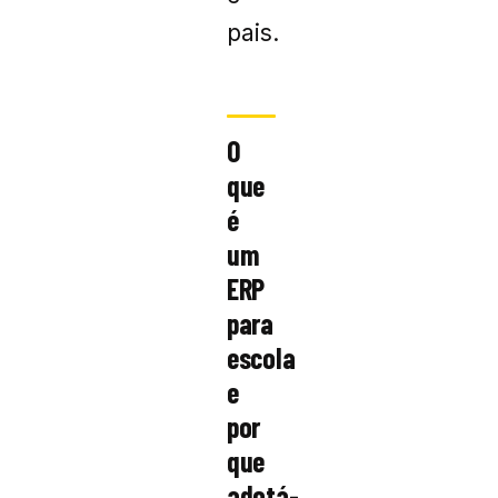
pais.
O
que
é
um
ERP
para
escola
e
por
que
adotá-