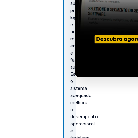
automatizam
processos
legais
e
financeiros,
reduzindo
erros
e
facilitando
auditorias.
Escolher
o
sistema
adequado
melhora
o
desempenho
operacional
e
fortalece