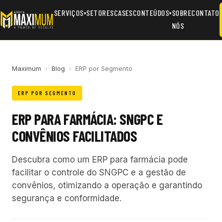
SERVIÇOS
SETORES
CASES
CONTEÚDOS
SOBRE
CONTATO
▾
▾
NÓS
Maximum
›
Blog
›
ERP por Segmento
ERP POR SEGMENTO
ERP PARA FARMÁCIA: SNGPC E
CONVÊNIOS FACILITADOS
Descubra como um ERP para farmácia pode
facilitar o controle do SNGPC e a gestão de
convênios, otimizando a operação e garantindo
segurança e conformidade.