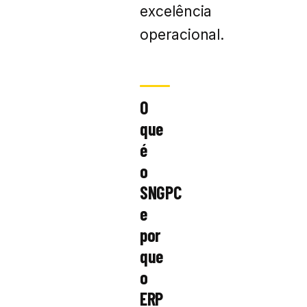
excelência
operacional.
O
que
é
o
SNGPC
e
por
que
o
ERP