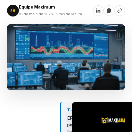
Equipe Maximum
EM
01 de maio de 2026
· 5 min de leitura
TL;DR
ERP
para
farmácia