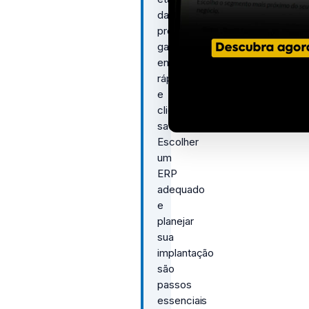
da
produção,
garantindo
entregas
rápidas
e
clientes
satisfeitos.
Escolher
um
ERP
adequado
e
planejar
sua
implantação
são
passos
essenciais