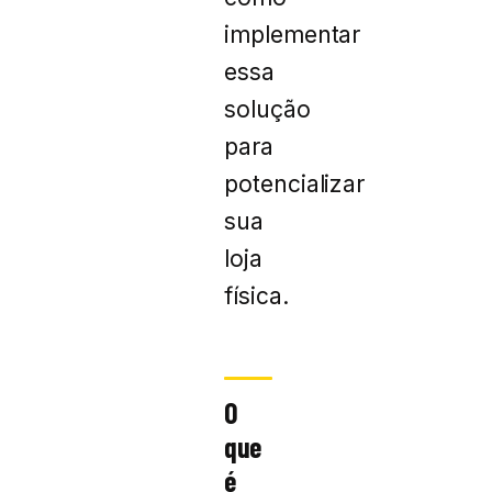
implementar
essa
solução
para
potencializar
sua
loja
física.
O
que
é