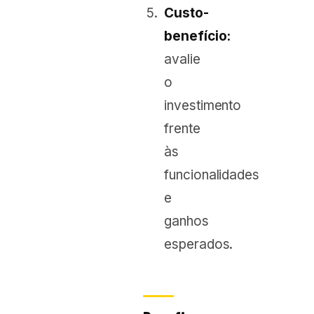
Custo-
benefício:
avalie
o
investimento
frente
às
funcionalidades
e
ganhos
esperados.