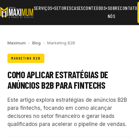
SERVIÇOS
SETORES
CASES
CONTEÚDOS
SOBRE
CONTATO
▾
▾
NÓS
Maximum
›
Blog
›
Marketing B2B
MARKETING B2B
COMO APLICAR ESTRATÉGIAS DE
ANÚNCIOS B2B PARA FINTECHS
Este artigo explora estratégias de anúncios B2B
para fintechs, focando em como alcançar
decisores no setor financeiro e gerar leads
qualificados para acelerar o pipeline de vendas.