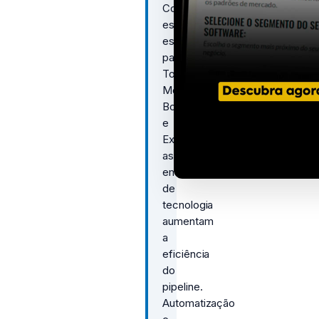
Com
estratégias
específicas
para
ToFu,
MoFu,
BoFu
e
Expansion,
as
empresas
de
tecnologia
aumentam
a
eficiência
do
pipeline.
Automatização