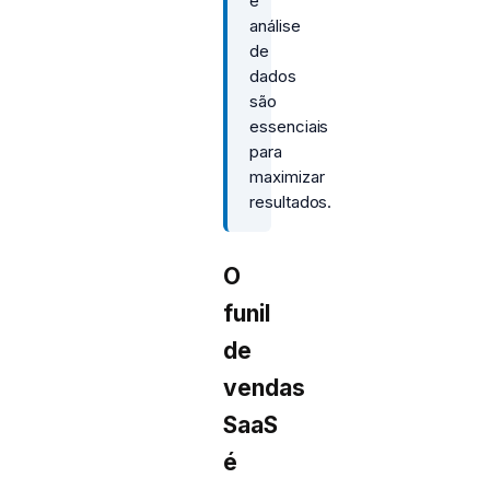
e
análise
de
dados
são
essenciais
para
maximizar
resultados.
O
funil
de
vendas
SaaS
é