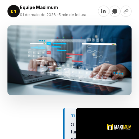
Equipe Maximum
EM
01 de maio de 2026
· 5 min de leitura
TL;DR
O
funil
de