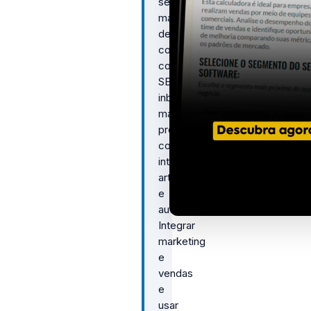
segmentado,
marketing
de
conteúdo
com
SEO,
inbound
marketing,
prospecção
com
inteligência
artificial
e
automação.
Integrar
marketing
e
vendas
e
usar