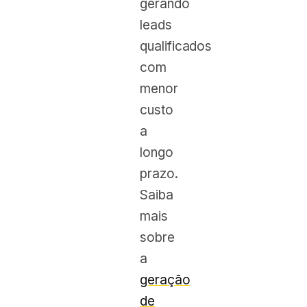
gerando
leads
qualificados
com
menor
custo
a
longo
prazo.
Saiba
mais
sobre
a
geração
de