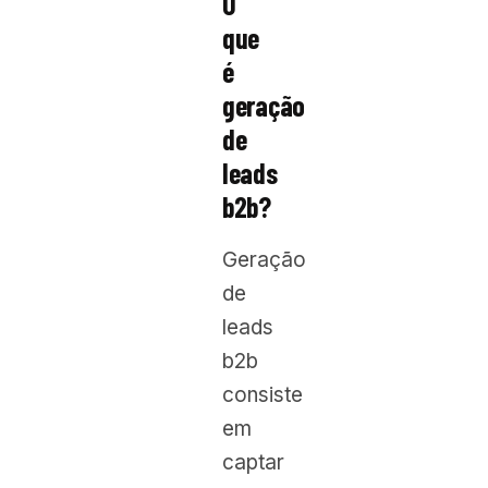
O
que
é
geração
de
leads
b2b?
Geração
de
leads
b2b
consiste
em
captar