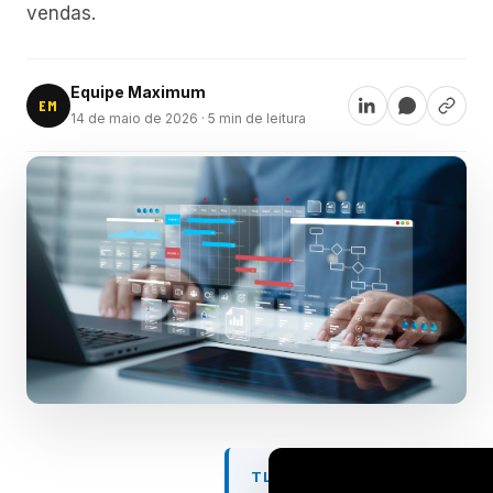
vendas.
Equipe Maximum
EM
14 de maio de 2026
· 5 min de leitura
TL;DR