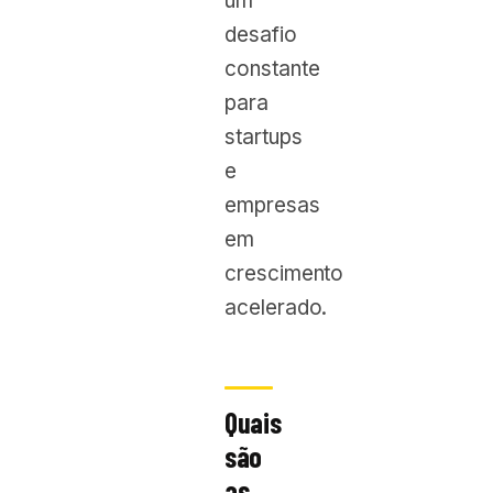
um
desafio
constante
para
startups
e
empresas
em
crescimento
acelerado.
Quais
são
as