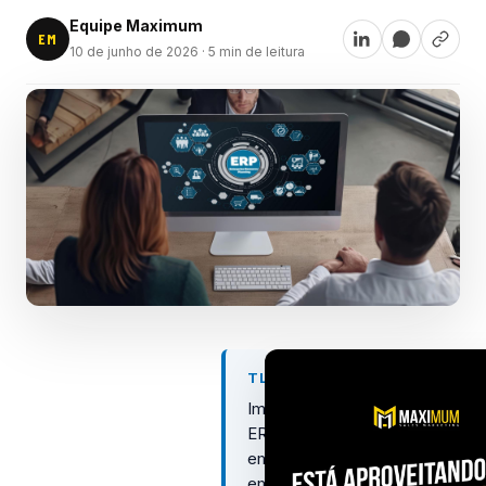
Equipe Maximum
EM
10 de junho de 2026
· 5 min de leitura
TL;DR
Implantar
ERP
em
empresa