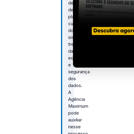
depende
de
planejamento,
customização
do
sistema,
treinamento
da
equipe
e
segurança
dos
dados.
A
Agência
Maximum
pode
auxiliar
nesse
processo