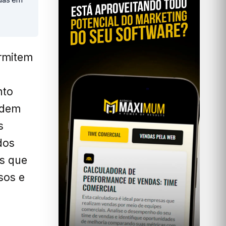
rmitem
nto
ndem
s
dos
as que
sos e