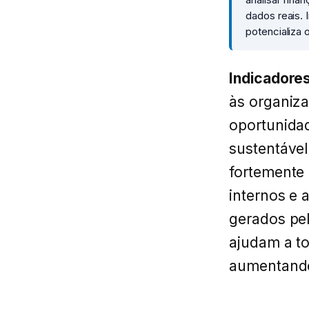
dados reais. 
potencializa 
Indicadore
às organiza
oportunidad
sustentáve
fortemente
internos e 
gerados pel
ajudam a to
aumentando