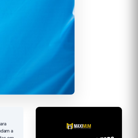
ara
judam a
adas em