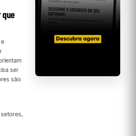
r que
 e
e
orientam
isa ser
ores são
 setores,