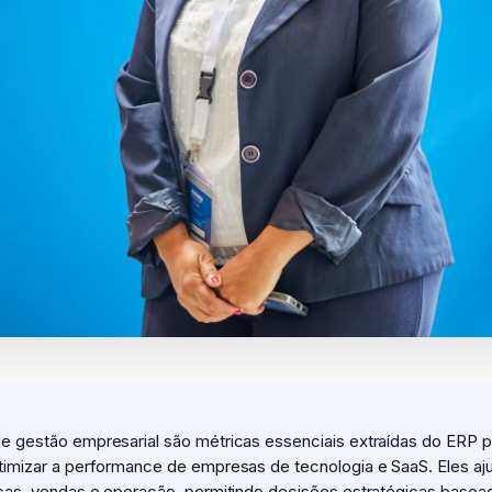
de gestão empresarial são métricas essenciais extraídas do ERP p
otimizar a performance de empresas de tecnologia e SaaS. Eles a
anças, vendas e operação, permitindo decisões estratégicas base