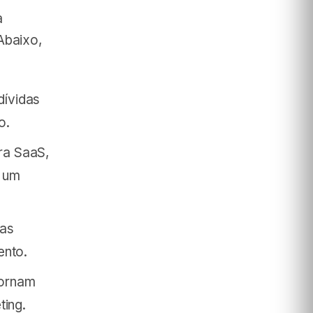
a
Abaixo,
ívidas
o.
ra SaaS,
m um
tas
ento.
tornam
ting.