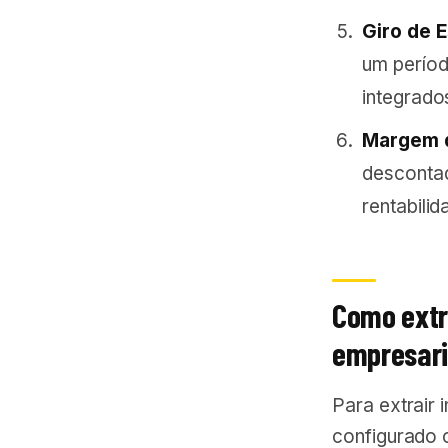
Giro de 
um períod
integrado
Margem d
descontad
rentabilid
Como extra
empresari
Para extrair 
configurado 