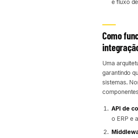
e fluxo de
Como func
integraç
Uma arquitetu
garantindo q
sistemas. No
componentes
API de c
o ERP e 
Middlewa