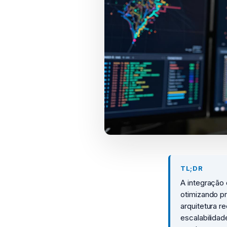
TL;DR
A integração
otimizando p
arquitetura 
escalabilidad