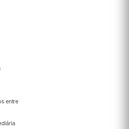
s
os entre
diária