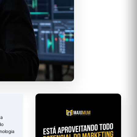
,
ma
do
nologia