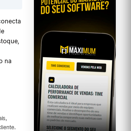
conecta
de
stoque,
o na
is,
liente.