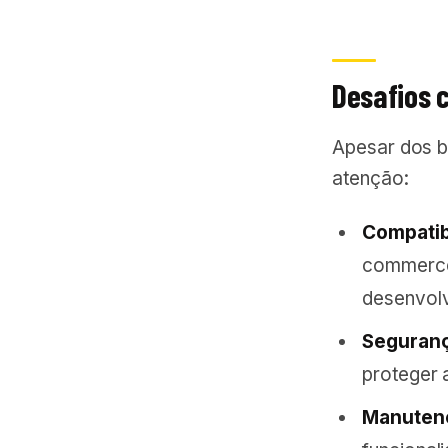
Desafios 
Apesar dos b
atenção:
Compatib
commerce
desenvolv
Seguranç
proteger 
Manutenç