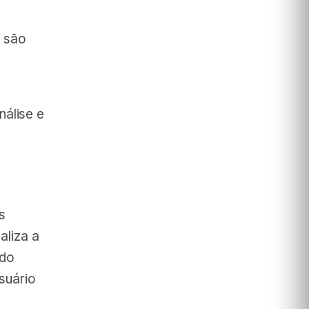
 são
nálise e
s
aliza a
 do
suário