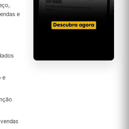
eço,
vendas e
 dados
o e
enção
 vendas