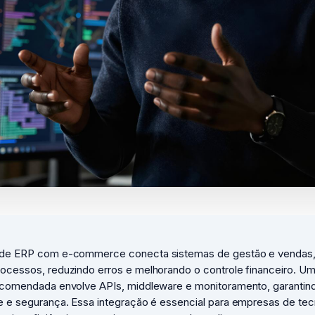
 de ERP com e-commerce conecta sistemas de gestão e vendas
rocessos, reduzindo erros e melhorando o controle financeiro. U
recomendada envolve APIs, middleware e monitoramento, garantin
e e segurança. Essa integração é essencial para empresas de tec