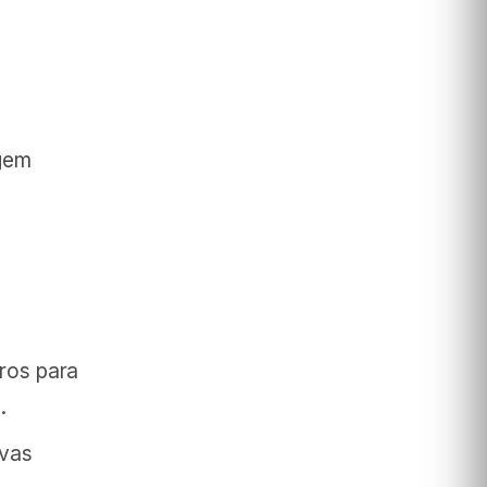
igem
ros para
.
ovas