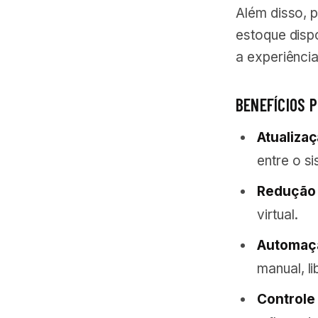
Além disso, 
estoque dispo
a experiênci
BENEFÍCIOS 
Atualiza
entre o si
Redução 
virtual.
Automaçã
manual, l
Controle 