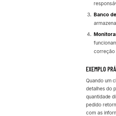
responsáv
Banco de
armazenad
Monitora
funcionam
correção 
EXEMPLO PRÁ
Quando um cli
detalhes do p
quantidade di
pedido retor
com as infor