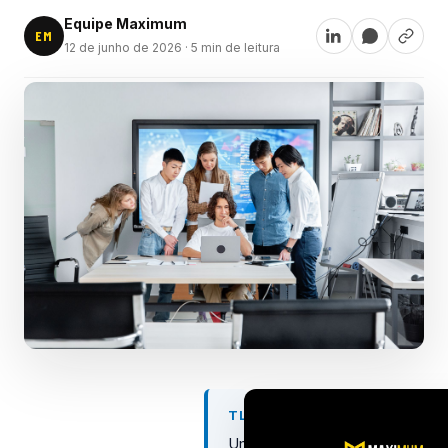
Equipe Maximum
EM
12 de junho de 2026
· 5 min de leitura
TL;DR
Uma