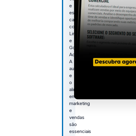
e
escolher
canais
como
LinkedIn
e
Google
Ads.
A
automação
e
o
alinhamento
entre
marketing
e
vendas
são
essenciais