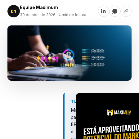
Equipe Maximum
EM
30 de abril de 2026
· 4 min de leitura
TL;DR
Marketing
para
ERP
é
essencial