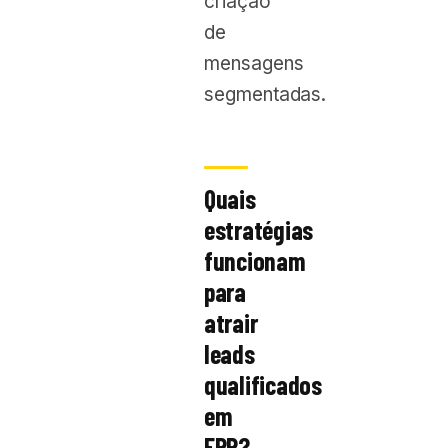
criação
de
mensagens
segmentadas.
Quais
estratégias
funcionam
para
atrair
leads
qualificados
em
ERP?