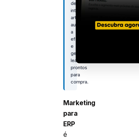
de
inteligência
artificial
aumenta
a
eficiência
e
gera
leads
prontos
para
compra.
Marketing
para
ERP
é