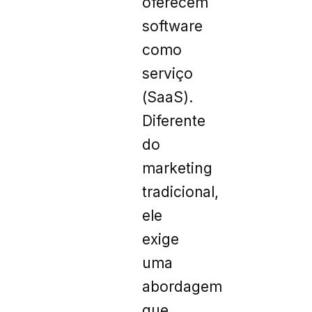
oferecem
software
como
serviço
(SaaS).
Diferente
do
marketing
tradicional,
ele
exige
uma
abordagem
que