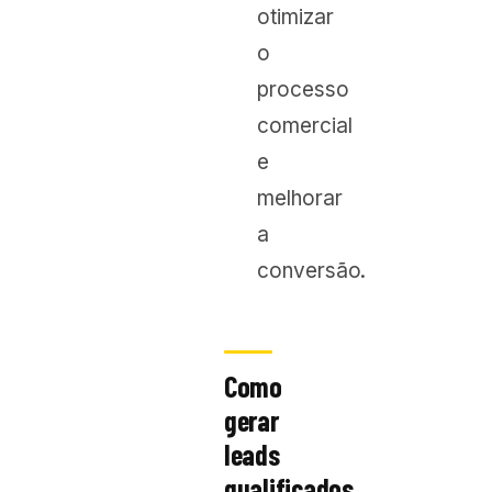
otimizar
o
processo
comercial
e
melhorar
a
conversão.
Como
gerar
leads
qualificados