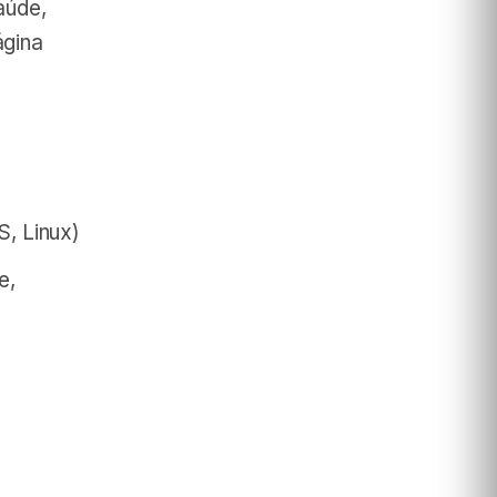
aúde,
ágina
, Linux)
e,