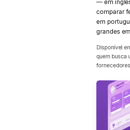
— em inglê
comparar fe
em portugu
grandes emp
Disponível 
quem busca u
fornecedores 