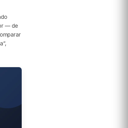
ado
or — de
comparar
a”,