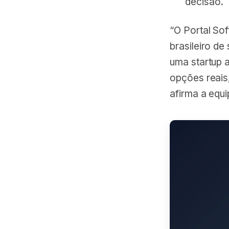
decisão.
“O Portal So
brasileiro d
uma startup 
opções reais,
afirma a equ