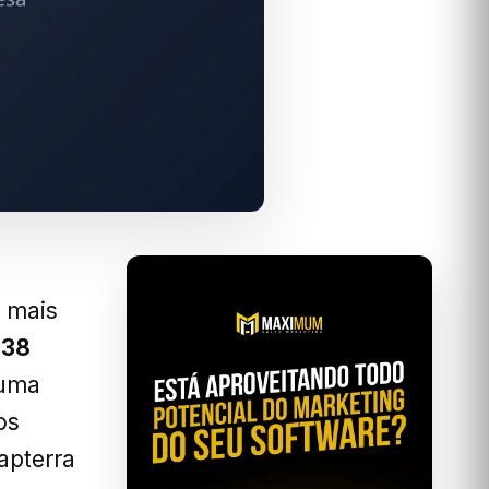
m mais
338
 uma
os
apterra