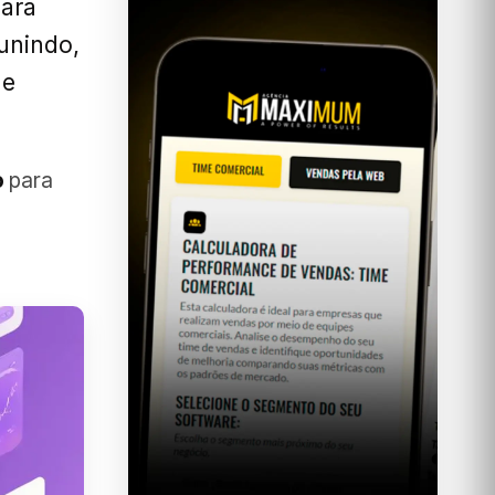
ara
unindo,
 e
o
para