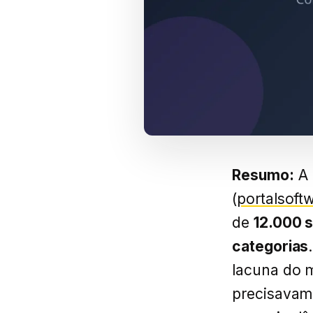
Resumo:
A 
(
portalsoft
de
12.000 
categorias
lacuna do m
precisavam 