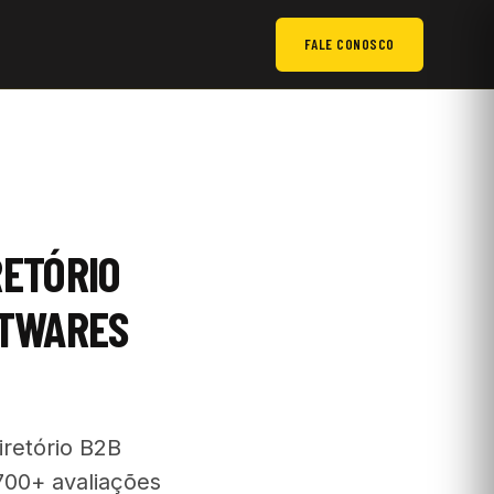
FALE CONOSCO
RETÓRIO
FTWARES
iretório B2B
.700+ avaliações