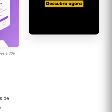
ções e 338
as de
,