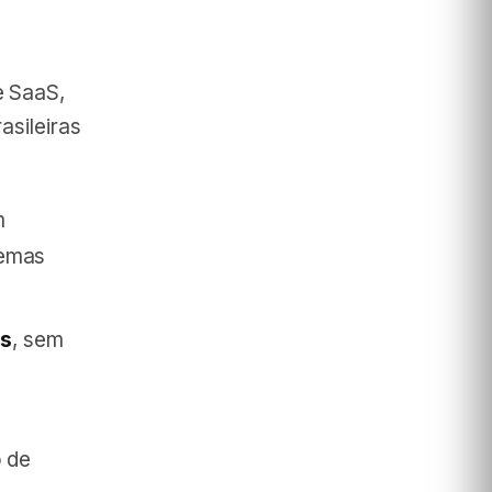
e SaaS,
asileiras
m
temas
as
, sem
o de