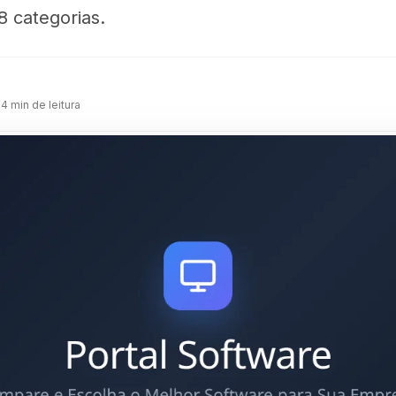
8 categorias.
m
 4 min de leitura