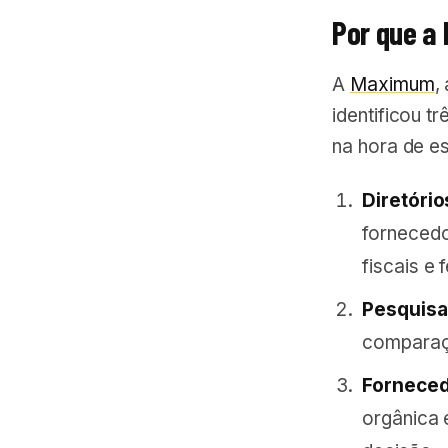
Por que a
A
Maximum
,
identificou t
na hora de e
Diretóri
fornecedo
fiscais e 
Pesquisa
comparaçõ
Forneced
orgânica 