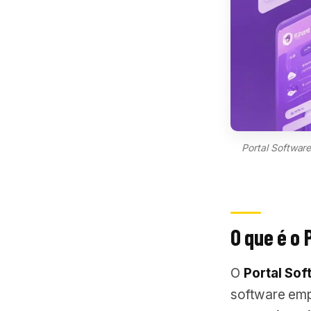
Portal Software
O que é o 
O
Portal Sof
software emp